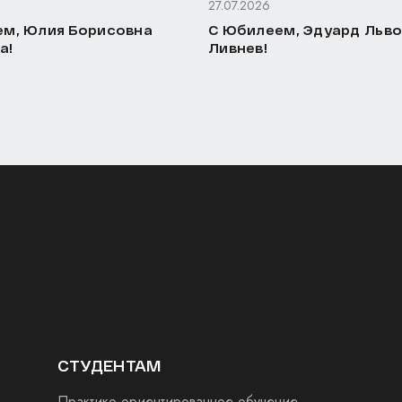
27.07.2026
м, Юлия Борисовна
С Юбилеем, Эдуард Льв
а!
Ливнев!
СТУДЕНТАМ
Практико-ориентированное обучение