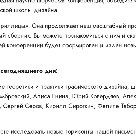
ная научно-творческая конференция
, объединя
сской школы дизайна.
ириллицы»
. Она продолжает наш масштабный про
сборник. Вы можете познакомиться с ним и скач
ей конференции будет сформирован и издан нов
 сегодняшнего дня:
е теоретики и практики графического дизайна, 
мбровский, Алиса Енина, Юрий Ковердяев, Алек
, Сергей Серов, Кирилл Сироткин, Фелипе Табор
есте исследовать новые горизонты нашей письмен