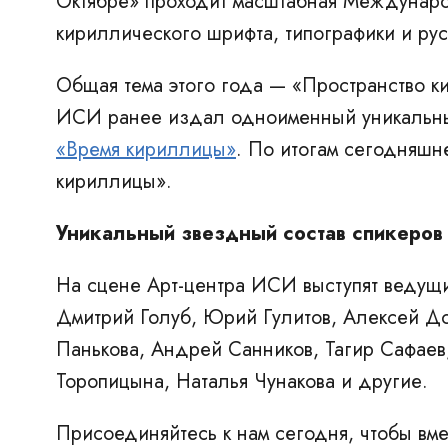
Октябре» проходит масштабная
Международ
кириллического шрифта, типографики и ру
Общая тема этого года —
«Пространство к
ИСИ ранее издал одноименный уникальный 
«Время кириллицы»
. По итогам сегодняшн
кириллицы».
Уникальный звездный состав спикеров
На сцене Арт-центра ИСИ выступят ведущи
Дмитрий Голуб, Юрий Гулитов, Алексей До
Панькова, Андрей Санников, Тагир Сафаев
Торопицына, Наталья Чунакова и другие.
Присоединяйтесь к нам сегодня, чтобы вм