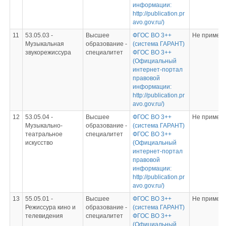
информации:
http://publication.pr
avo.gov.ru/)
11
53.05.03 -
Высшее
ФГОС ВО 3++
Не примен
Музыкальная
образование -
(система ГАРАНТ)
звукорежиссура
специалитет
ФГОС ВО 3++
(Официальный
интернет-портал
правовой
информации:
http://publication.pr
avo.gov.ru/)
12
53.05.04 -
Высшее
ФГОС ВО 3++
Не примен
Музыкально-
образование -
(система ГАРАНТ)
театральное
специалитет
ФГОС ВО 3++
искусство
(Официальный
интернет-портал
правовой
информации:
http://publication.pr
avo.gov.ru/)
13
55.05.01 -
Высшее
ФГОС ВО 3++
Не примен
Режиссура кино и
образование -
(система ГАРАНТ)
телевидения
специалитет
ФГОС ВО 3++
(Официальный