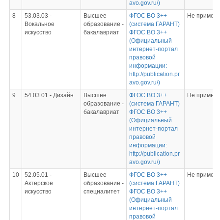
avo.gov.ru/)
8
53.03.03 -
Высшее
ФГОС ВО 3++
Не примен
Вокальное
образование -
(система ГАРАНТ)
искусство
бакалавриат
ФГОС ВО 3++
(Официальный
интернет-портал
правовой
информации:
http://publication.pr
avo.gov.ru/)
9
54.03.01 - Дизайн
Высшее
ФГОС ВО 3++
Не примен
образование -
(система ГАРАНТ)
бакалавриат
ФГОС ВО 3++
(Официальный
интернет-портал
правовой
информации:
http://publication.pr
avo.gov.ru/)
10
52.05.01 -
Высшее
ФГОС ВО 3++
Не примен
Актерское
образование -
(система ГАРАНТ)
искусство
специалитет
ФГОС ВО 3++
(Официальный
интернет-портал
правовой