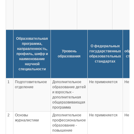
Образовательная
программа,
О федеральных
направленность,
Уровень
государственных
обра
профиль, шифр и
образования
образовательных
стан
наименование
стандартах
научной
специальности
1
Подготовительное
Дополнительное
Не применяется
Не п
отделение
образование детей
и взрослых -
дополнительная
общеразвивающая
программа
2
Основы
Дополнительное
Не применяется
Не п
журналистики
профессиональное
образование -
повышение