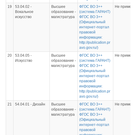
19
53.04.02 -
Высшее
ФГОС ВО 3++
Не примен
Вокальное
образование -
(система ГАРАНТ)
искусство
магистратура
ФГОС ВО 3++
(Официальный
интернет-портал
правовой
информации:
http://publication.pr
avo.gov.ru/)
20
53.04.05 -
Высшее
ФГОС ВО 3++
Не примен
Искусство
образование -
(система ГАРАНТ)
магистратура
ФГОС ВО 3++
(Официальный
интернет-портал
правовой
информации:
http://publication.pr
avo.gov.ru/)
21
54.04.01 - Дизайн
Высшее
ФГОС ВО 3++
Не примен
образование -
(система ГАРАНТ)
магистратура
ФГОС ВО 3++
(Официальный
интернет-портал
правовой