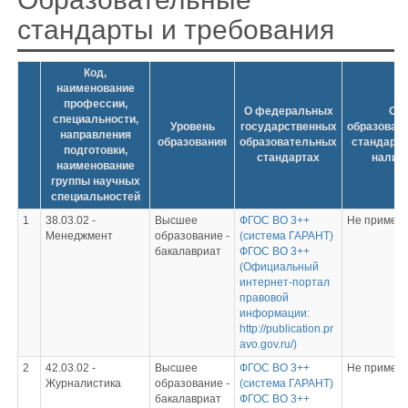
стандарты и требования
Код,
наименование
профессии,
О федеральных
Об
специальности,
Уровень
государственных
образоват
направления
образования
образовательных
стандарта
подготовки,
стандартах
наличи
наименование
группы научных
специальностей
1
38.03.02 -
Высшее
ФГОС ВО 3++
Не примен
Менеджмент
образование -
(система ГАРАНТ)
бакалавриат
ФГОС ВО 3++
(Официальный
интернет-портал
правовой
информации:
http://publication.pr
avo.gov.ru/)
2
42.03.02 -
Высшее
ФГОС ВО 3++
Не примен
Журналистика
образование -
(система ГАРАНТ)
бакалавриат
ФГОС ВО 3++