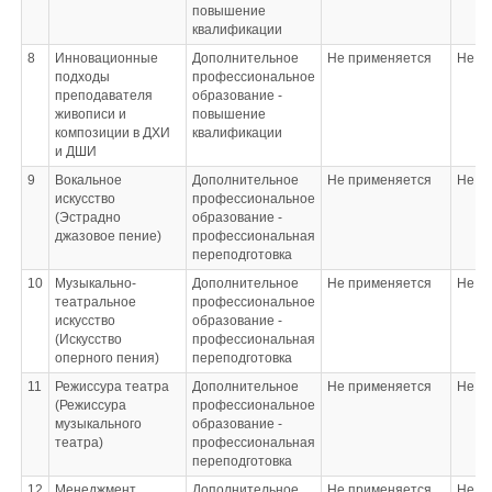
повышение
квалификации
8
Инновационные
Дополнительное
Не применяется
Не п
подходы
профессиональное
преподавателя
образование -
живописи и
повышение
композиции в ДХИ
квалификации
и ДШИ
9
Вокальное
Дополнительное
Не применяется
Не п
искусство
профессиональное
(Эстрадно
образование -
джазовое пение)
профессиональная
переподготовка
10
Музыкально-
Дополнительное
Не применяется
Не п
театральное
профессиональное
искусство
образование -
(Искусство
профессиональная
оперного пения)
переподготовка
11
Режиссура театра
Дополнительное
Не применяется
Не п
(Режиссура
профессиональное
музыкального
образование -
театра)
профессиональная
переподготовка
12
Менеджмент
Дополнительное
Не применяется
Не п