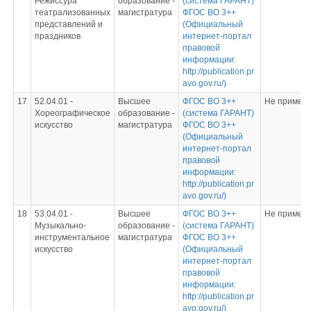
Режиссура
образование -
(система ГАРАНТ)
театрализованных
магистратура
ФГОС ВО 3++
представлений и
(Официальный
праздников
интернет-портал
правовой
информации:
http://publication.pr
avo.gov.ru/)
17
52.04.01 -
Высшее
ФГОС ВО 3++
Не примен
Хореографическое
образование -
(система ГАРАНТ)
искусство
магистратура
ФГОС ВО 3++
(Официальный
интернет-портал
правовой
информации:
http://publication.pr
avo.gov.ru/)
18
53.04.01 -
Высшее
ФГОС ВО 3++
Не примен
Музыкально-
образование -
(система ГАРАНТ)
инструментальное
магистратура
ФГОС ВО 3++
искусство
(Официальный
интернет-портал
правовой
информации:
http://publication.pr
avo.gov.ru/)