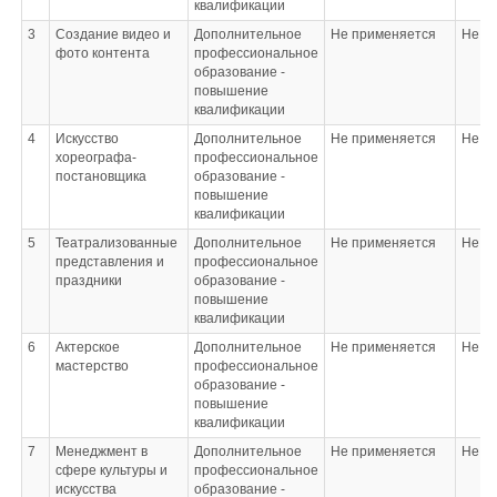
квалификации
3
Создание видео и
Дополнительное
Не применяется
Не п
фото контента
профессиональное
образование -
повышение
квалификации
4
Искусство
Дополнительное
Не применяется
Не п
хореографа-
профессиональное
постановщика
образование -
повышение
квалификации
5
Театрализованные
Дополнительное
Не применяется
Не п
представления и
профессиональное
праздники
образование -
повышение
квалификации
6
Актерское
Дополнительное
Не применяется
Не п
мастерство
профессиональное
образование -
повышение
квалификации
7
Менеджмент в
Дополнительное
Не применяется
Не п
сфере культуры и
профессиональное
искусства
образование -