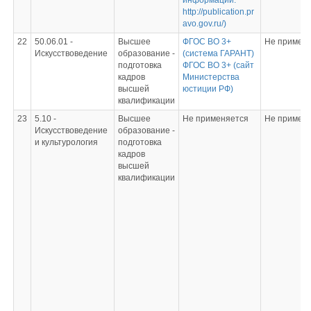
информации:
http://publication.pr
avo.gov.ru/)
22
50.06.01 -
Высшее
ФГОС ВО 3+
Не примен
Искусствоведение
образование -
(система ГАРАНТ)
подготовка
ФГОС ВО 3+ (сайт
кадров
Министерства
высшей
юстиции РФ)
квалификации
23
5.10 -
Высшее
Не применяется
Не примен
Искусствоведение
образование -
и культурология
подготовка
кадров
высшей
квалификации