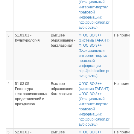
(Официальный
интернет-портал
правовой
информации:
http://publication.pr
avo.gov.ru/)
3
51.03.01 -
Высшее
ФГОС ВО 3++
Не примен
Культурология
образование -
(система ГАРАНТ)
бакалавриат
ФГОС ВО 3++
(Официальный
интернет-портал
правовой
информации:
http://publication.pr
avo.gov.ru/)
4
51.03.05 -
Высшее
ФГОС ВО 3++
Не примен
Режиссура
образование -
(система ГАРАНТ)
театрализованных
бакалавриат
ФГОС ВО 3++
представлений и
(Официальный
праздников
интернет-портал
правовой
информации:
http://publication.pr
avo.gov.ru/)
5
52.03.01 -
Высшее
ФГОС ВО 3++
Не примен