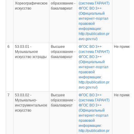
Хореографическое
образование -
(система ГАРАНТ)
искусство
бакалавриат
ФГОС ВО 3++
(Официальный
интернет-портал
правовой
информации:
http://publication.pr
avo.gov.ru/)
6
53.03.01 -
Высшее
ФГОС ВО 3++
Не примен
Музыкальное
образование -
(система ГАРАНТ)
искусство эстрады
бакалавриат
ФГОС ВО 3++
(Официальный
интернет-портал
правовой
информации:
http://publication.pr
avo.gov.ru/)
7
53.03.02 -
Высшее
ФГОС ВО 3++
Не примен
Музыкально-
образование -
(система ГАРАНТ)
инструментальное
бакалавриат
ФГОС ВО 3++
искусство
(Официальный
интернет-портал
правовой
информации:
http://publication.pr