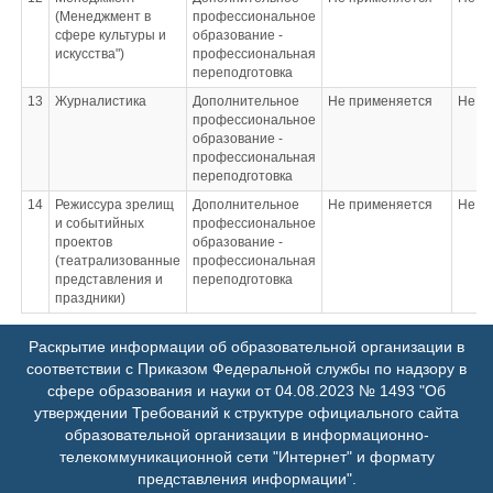
(Менеджмент в
профессиональное
сфере культуры и
образование -
искусства")
профессиональная
переподготовка
13
Журналистика
Дополнительное
Не применяется
Не п
профессиональное
образование -
профессиональная
переподготовка
14
Режиссура зрелищ
Дополнительное
Не применяется
Не п
и событийных
профессиональное
проектов
образование -
(театрализованные
профессиональная
представления и
переподготовка
праздники)
Раскрытие информации об образовательной организации в
соответствии с Приказом Федеральной службы по надзору в
сфере образования и науки от 04.08.2023 № 1493 "Об
утверждении Требований к структуре официального сайта
образовательной организации в информационно-
телекоммуникационной сети "Интернет" и формату
представления информации".