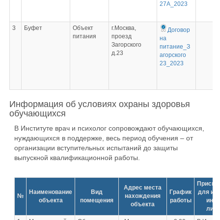
27А_2023
3
Буфет
Объект
г.Москва,
Договор
питания
проезд
на
Загорского
питание_З
д.23
агорского
23_2023
Информация об условиях охраны здоровья
обучающихся
В Институте врач и психолог сопровождают обучающихся,
нуждающихся в поддержке, весь период обучения – от
организации вступительных испытаний до защиты
выпускной квалификационной работы.
Приспо
Адрес места
Наименование
Вид
График
для ис
№
нахождения
объекта
помещения
работы
инва
объекта
лица