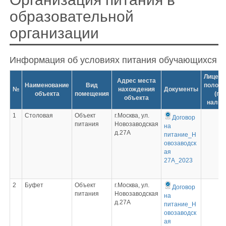
образовательной
организации
Информация об условиях питания обучающихся
Лиценз
Адрес места
Наименование
Вид
положе
№
нахождения
Документы
объекта
помещения
(пр
объекта
налич
1
Столовая
Объект
г.Москва, ул.
Договор
питания
Новозаводская
на
д.27А
питание_Н
овозаводск
ая
27А_2023
2
Буфет
Объект
г.Москва, ул.
Договор
питания
Новозаводская
на
д.27А
питание_Н
овозаводск
ая