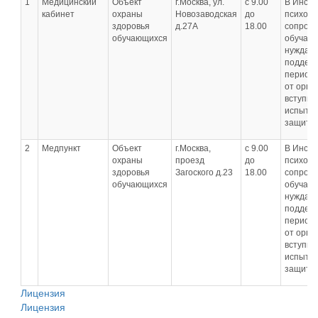
1
Медицинский
Объект
г.Москва, ул.
с 9.00
В Инсти
кабинет
охраны
Новозаводская
до
психоло
здоровья
д.27А
18.00
сопров
обучающихся
обучаю
нуждаю
поддерж
период 
от орга
вступит
испытан
защиты
2
Медпункт
Объект
г.Москва,
с 9.00
В Инсти
охраны
проезд
до
психоло
здоровья
Загоского д.23
18.00
сопров
обучающихся
обучаю
нуждаю
поддерж
период 
от орга
вступит
испытан
защиты
Лицензия
Лицензия