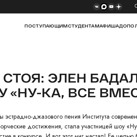
ПОСТУПАЮЩИМ
СТУДЕНТАМ
АФИША
ДОПОЛ
СТОЯ: ЭЛЕН БАДАЛ
 «НУ-КА, ВСЕ ВМЕС
ры эстрадно-джазового пения Института современ
орческие достижения, стала участницей шоу «Ну-
стие в конкурсе. И вот этот миг настал! Ее цель