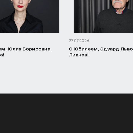
27.07.2026
м, Юлия Борисовна
С Юбилеем, Эдуард Льв
а!
Ливнев!