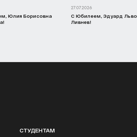
27.07.2026
м, Юлия Борисовна
С Юбилеем, Эдуард Льв
а!
Ливнев!
СТУДЕНТАМ