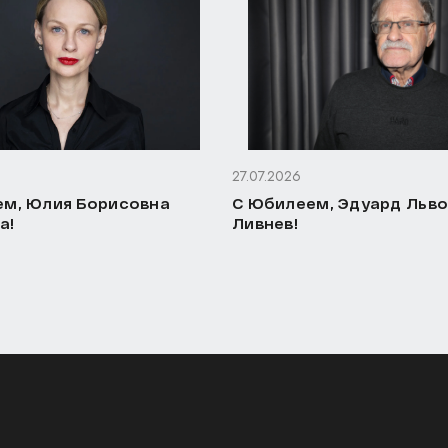
27.07.2026
м, Юлия Борисовна
С Юбилеем, Эдуард Льв
а!
Ливнев!