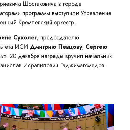
риевича Шостаковича в городе
заторами программы выступили Управление
венный Кремлевский оркестр.
ине Сухолет
, председателю
ультета ИСИ
Дмитрию Певцову
,
Сергею
ии»
. 20 декабря награды вручил начальник
танислав Исрапилович Гаджимагомедов.