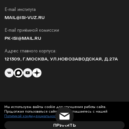
E-mail института
MAIL@ISI-VUZ.RU
E-mail приёмной комиссии
PK-ISI@MAIL.RU
Адрес главного корпуса:
121309, Г.МОСКВА, УЛ.НОВОЗАВОДСКАЯ, Д.27А
Мы используем файлы cookie для улучшения работы сайта.
© 2026 Институт Современного Искусства
Продолжая пользоваться сайтом, вы соглашаетесь с нашей
Политикой конфиденциальности
.
ПРИНЯТЬ